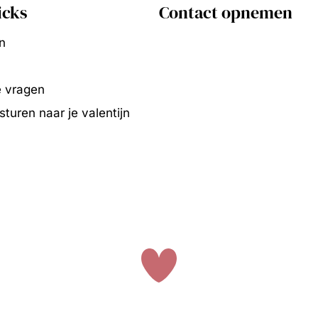
icks
Contact opnemen
n
e vragen
turen naar je valentijn