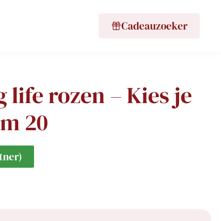
Cadeauzoeker
 life rozen – Kies je
/m 20
tner)