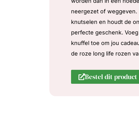
worden dan in een hoeden
neergezet of weggeven. 
knutselen en houdt de ont
perfecte geschenk. Voeg
knuffel toe om jou cadea
de roze long life rozen v
Bestel dit product 