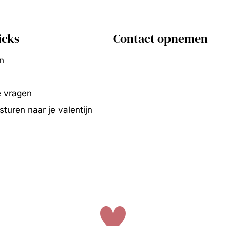
icks
Contact opnemen
n
e vragen
turen naar je valentijn