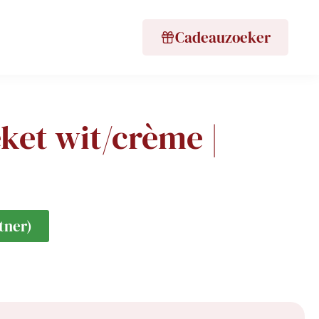
Cadeauzoeker
ket wit/crème |
tner)