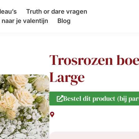
eau’s
Truth or dare vragen
naar je valentijn
Blog
Trosrozen boe
Large
Bestel dit product (bij par