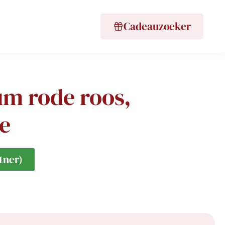
Cadeauzoeker
m rode roos,
je
tner)