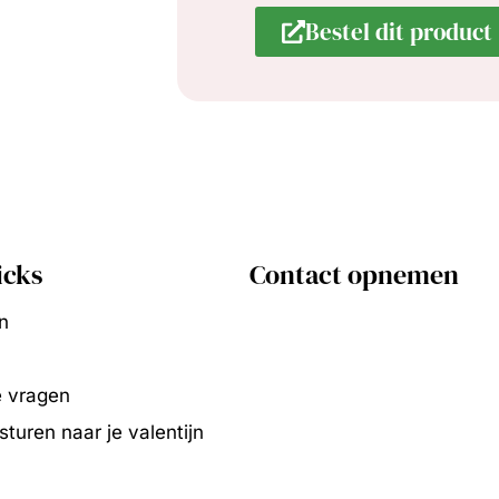
Bestel dit product 
icks
Contact opnemen
n
e vragen
turen naar je valentijn