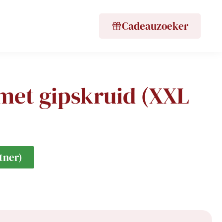
Cadeauzoeker
 met gipskruid (XXL
tner)