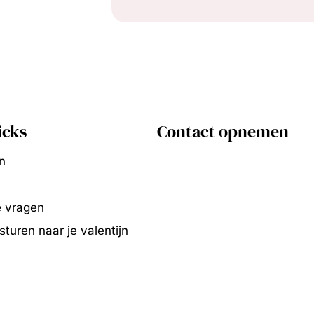
icks
Contact opnemen
n
e vragen
turen naar je valentijn