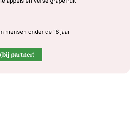
ne appels en verse grapefruit
aan mensen onder de 18 jaar
(bij partner)