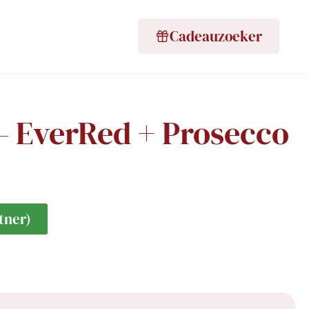
Cadeauzoeker
 – EverRed + Prosecco
tner)