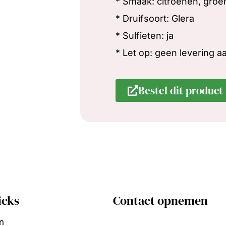
* Smaak: citroenen, groe
* Druifsoort: Glera
* Sulfieten: ja
* Let op: geen levering 
Bestel dit product 
icks
Contact opnemen
n